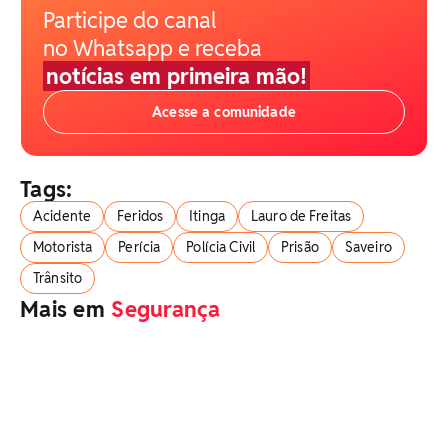
Participe do canal
no Whatsapp e receba
notícias em primeira mão!
Acesse a comunidade
Tags:
Acidente
Feridos
Itinga
Lauro de Freitas
Motorista
Perícia
Polícia Civil
Prisão
Saveiro
Trânsito
Mais em
Segurança