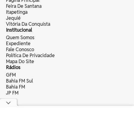
Página Principal
Feira De Santana
Itapetinga
Jequié
Vitória Da Conquista
Institucional
Quem Somos
Expediente
Fale Conosco
Política De Privacidade
Mapa Do Site
Rádios
GFM
Bahia FM Sul
Bahia FM
JP FM
copyright © 2025 bahia eventos ltda -
todos os direitos reservados.