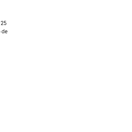
 25
o de