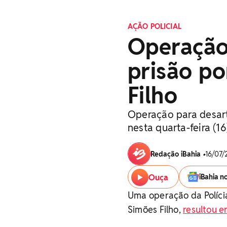
AÇÃO POLICIAL
Operação 
prisão p
Filho
Operação para desart
nesta quarta-feira (16
Redação iBahia
•
16/07/
Ouça
iBahia n
Uma operação da Polícia
Simões Filho,
resultou 