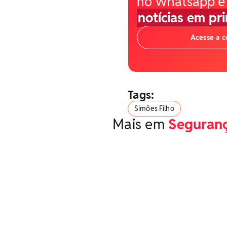
no Whatsapp e
notícias em pr
Acesse a 
Tags:
Simões Filho
Mais em
Seguran