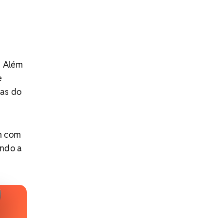
. Além
e
ças do
m com
ando a