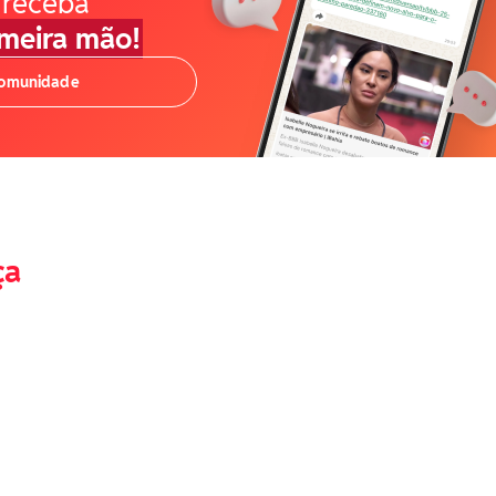
 receba
imeira mão!
comunidade
ça