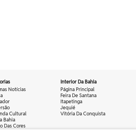
orias
Interior Da Bahia
mas Notícias
Página Principal
ia
Feira De Santana
vador
Itapetinga
ersão
Jequié
nda Cultural
Vitória Da Conquista
a Bahia
vo Das Cores
nistas