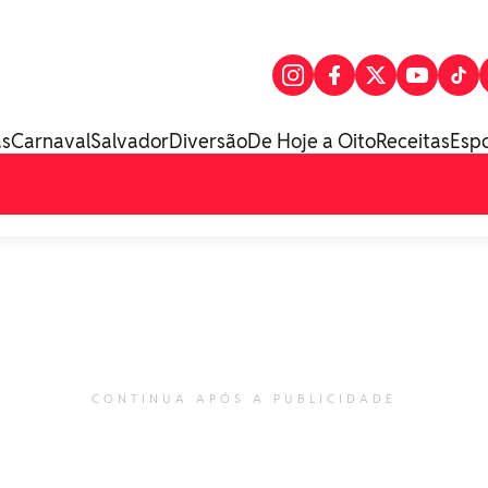
as
Carnaval
Salvador
Diversão
De Hoje a Oito
Receitas
Esp
CONTINUA APÓS A PUBLICIDADE