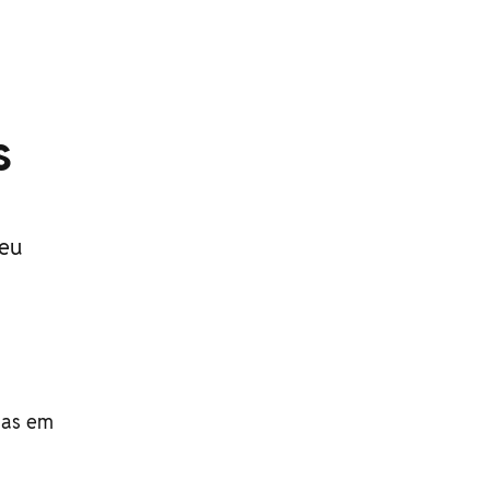
s
ceu
gas em