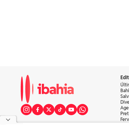
Edit
Últi
Bah
Sal
Div
Age
Pret
Fer
Colu