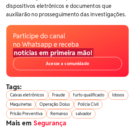
dispositivos eletrônicos e documentos que
auxiliarão no prosseguimento das investigações.
Participe do canal
no Whatsapp e receba
notícias em primeira mão!
Acesse a comunidade
Tags:
Caixas eletrônicos
Fraude
furto qualificado
Idosos
Maquinetas
Operação Dolus
Polícia Civil
Prisão Preventiva
Remanso
salvador
Mais em
Segurança