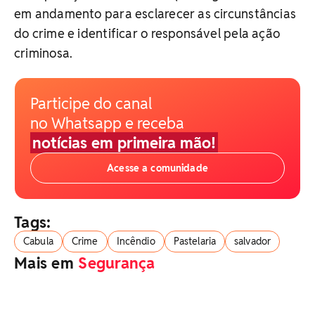
em andamento para esclarecer as circunstâncias
do crime e identificar o responsável pela ação
criminosa.
Participe do canal
no Whatsapp e receba
notícias em primeira mão!
Acesse a comunidade
Tags:
Cabula
Crime
Incêndio
Pastelaria
salvador
Mais em
Segurança