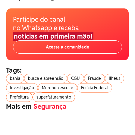
Participe do canal
no Whatsapp e receba
notícias em primeira mão!
Acesse a comunidade
Tags:
bahia
busca e apreensão
CGU
Fraude
Ilhéus
Investigação
Merenda escolar
Polícia Federal
Prefeitura
superfaturamento
Mais em
Segurança