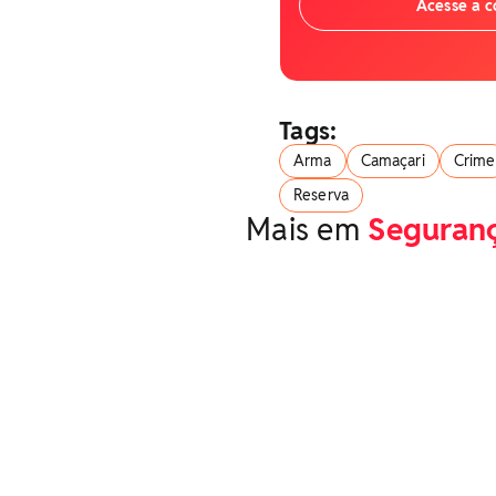
Acesse a 
Tags:
Arma
Camaçari
Crime
Reserva
Mais em
Seguran