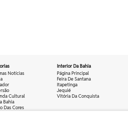
orias
Interior Da Bahia
mas Notícias
Página Principal
ia
Feira De Santana
vador
Itapetinga
ersão
Jequié
nda Cultural
Vitória Da Conquista
a Bahia
vo Das Cores
nistas