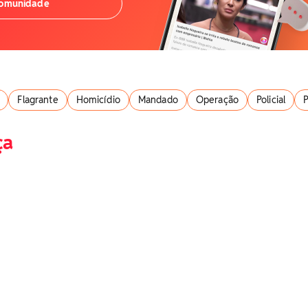
comunidade
Flagrante
Homicídio
Mandado
Operação
Policial
ça