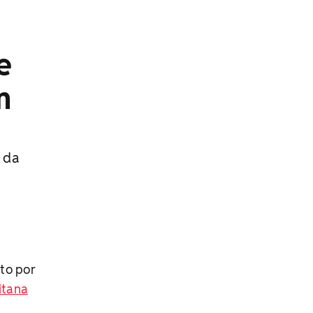
e
m
 da
to por
itana