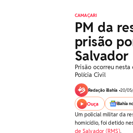
CAMAÇARI
PM da re
prisão po
Salvador
Prisão ocorreu nesta 
Polícia Civil
Redação iBahia
•
20/05/
Ouça
iBahia n
Um policial militar da
homicídio, foi detido n
de Salvador (RMS)
.