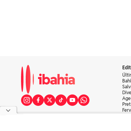
Edit
Últi
Bah
Sal
Div
Age
Pret
Fer
Colu