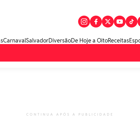
as
Carnaval
Salvador
Diversão
De Hoje a Oito
Receitas
Esp
CONTINUA APÓS A PUBLICIDADE