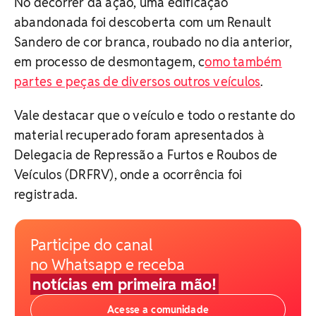
No decorrer da ação, uma edificação
abandonada foi descoberta com um Renault
Sandero de cor branca, roubado no dia anterior,
em processo de desmontagem, c
omo também
partes e peças de diversos outros veículos
.
Vale destacar que o veículo e todo o restante do
material recuperado foram apresentados à
Delegacia de Repressão a Furtos e Roubos de
Veículos (DRFRV), onde a ocorrência foi
registrada.
Participe do canal
no Whatsapp e receba
notícias em primeira mão!
Acesse a comunidade