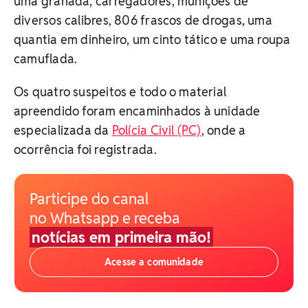
uma granada, carregadores, munições de
diversos calibres, 806 frascos de drogas, uma
quantia em dinheiro, um cinto tático e uma roupa
camuflada.
Os quatro suspeitos e todo o material
apreendido foram encaminhados à unidade
especializada da
Polícia Civil (PC)
, onde a
ocorrência foi registrada.
Participe do canal
no Whatsapp e receba
notícias em primeira mão!
Acesse a comunidade