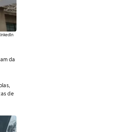
Linkedln
aram da
las,
ças de