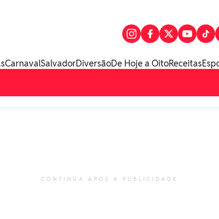
as
Carnaval
Salvador
Diversão
De Hoje a Oito
Receitas
Esp
CONTINUA APÓS A PUBLICIDADE