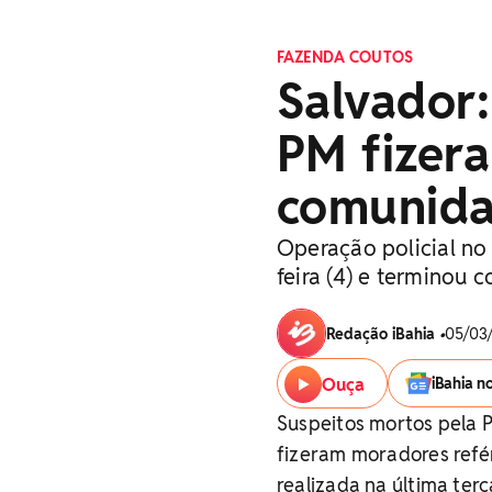
FAZENDA COUTOS
Salvador:
PM fizer
comunid
Operação policial no
feira (4) e terminou
Redação iBahia
•
05/03/
Ouça
iBahia n
Suspeitos mortos pela P
fizeram moradores refé
realizada na última ter