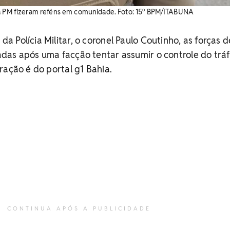
la PM fizeram reféns em comunidade. Foto: 15º BPM/ITABUNA
 Polícia Militar, o coronel Paulo Coutinho, as forças d
das após uma facção tentar assumir o controle do tráf
ração é do portal g1 Bahia.
CONTINUA APÓS A PUBLICIDADE