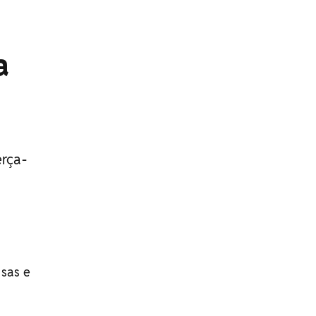
a
rça-
asas e