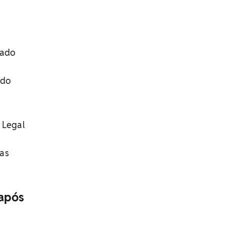
mado
ndo
 Legal
uas
 após