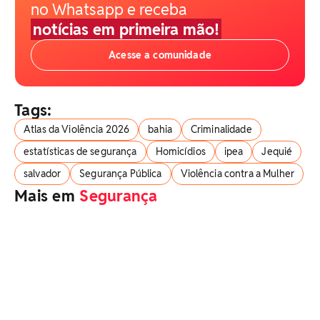
no Whatsapp e receba
notícias em primeira mão!
Acesse a comunidade
Tags:
Atlas da Violência 2026
bahia
Criminalidade
estatísticas de segurança
Homicídios
ipea
Jequié
salvador
Segurança Pública
Violência contra a Mulher
Mais em
Segurança