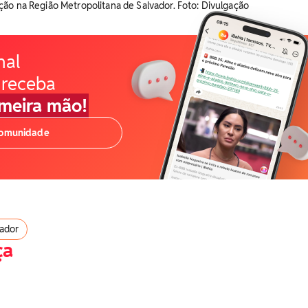
ão na Região Metropolitana de Salvador. Foto: Divulgação
nal
 receba
imeira mão!
comunidade
vador
ça