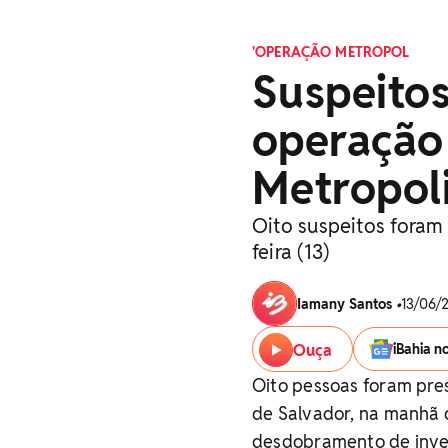
'OPERAÇÃO METROPOL
Suspeito
operação
Metropol
Oito suspeitos foram
feira (13)
Iamany Santos
•
13/06/2
Ouça
iBahia n
Oito pessoas foram pres
de Salvador, na manhã d
desdobramento de inves