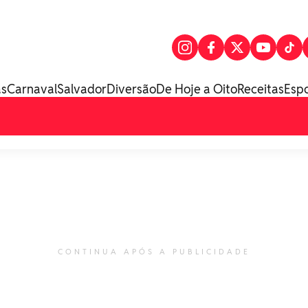
as
Carnaval
Salvador
Diversão
De Hoje a Oito
Receitas
Esp
CONTINUA APÓS A PUBLICIDADE