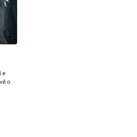
) e
vê o