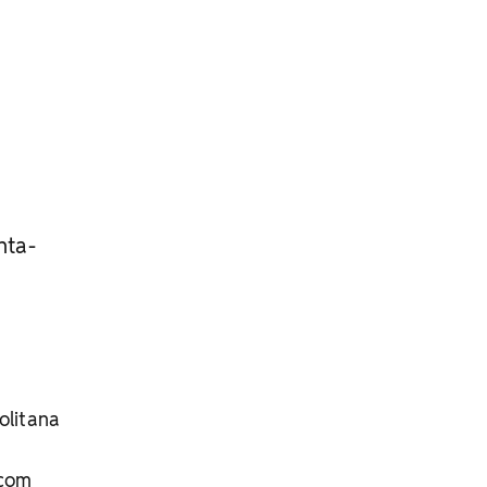
nta-
olitana
 com