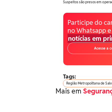
Suspeitos são presos em operaç
Participe do ca
no Whatsapp e
notícias em pr
Acesse a 
Tags:
Região Metropoiltana de Sal
Mais em
Seguran