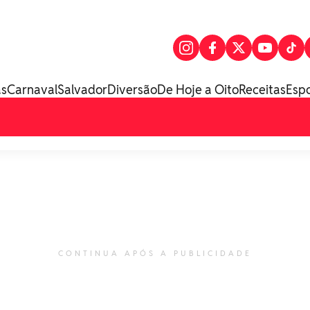
as
Carnaval
Salvador
Diversão
De Hoje a Oito
Receitas
Esp
CONTINUA APÓS A PUBLICIDADE