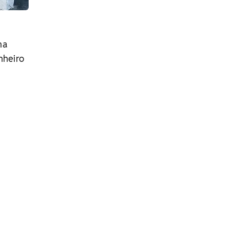
ma
nheiro