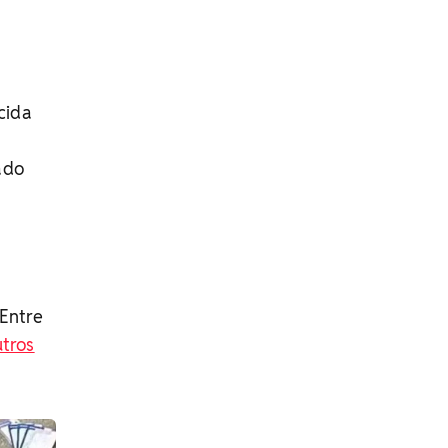
cida
ado
 Entre
utros