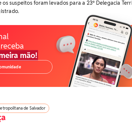
 os suspeitos foram levados para a 23ª Delegacia Terri
gistrado.
nal
 receba
imeira mão!
comunidade
etropoiltana de Salvador
ça