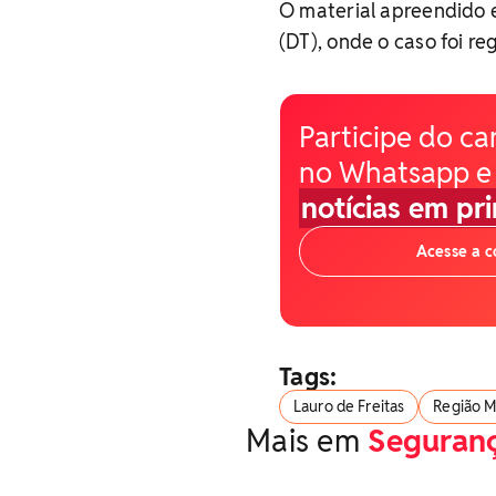
O material apreendido e
(DT), onde o caso foi re
Participe do ca
no Whatsapp e
notícias em pr
Acesse a 
Tags:
Lauro de Freitas
Região M
Mais em
Seguran