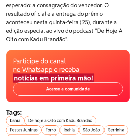
esperado: a consagração do vencedor. O
resultado oficial e a entrega do prêmio
aconteceu nesta quinta-feira (25), durante a
edição especial ao vivo do podcast "De Hoje A
Oito com Kadu Brandão".
Participe do canal
no Whatsapp e receba
notícias em primeira mão!
Acesse a comunidade
Tags:
bahia
De hoje a Oito com Kadu Brandão
Festas Juninas
Forró
ibahia
São João
Serrinha