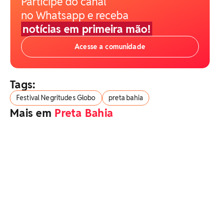
Participe do canal
no Whatsapp e receba
notícias em primeira mão!
Acesse a comunidade
Tags:
Festival Negritudes Globo
preta bahia
Mais em
Preta Bahia