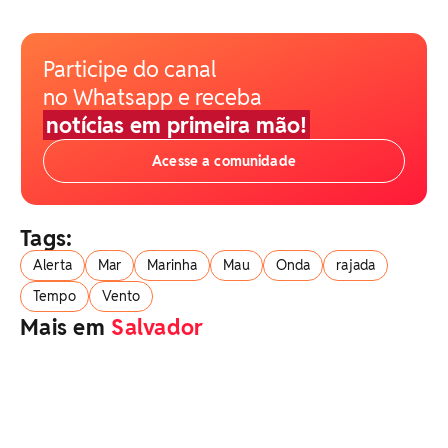
Participe do canal
no Whatsapp e receba
notícias em primeira mão!
Acesse a comunidade
Tags:
Alerta
Mar
Marinha
Mau
Onda
rajada
Tempo
Vento
Mais em
Salvador