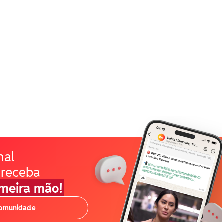
nal
 receba
imeira mão!
comunidade