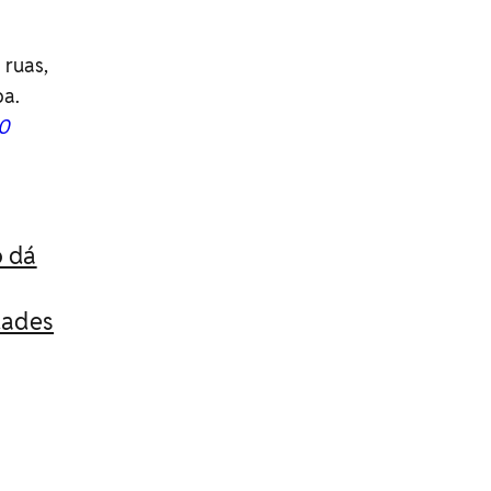
 ruas,
pa.
00
ó dá
dades