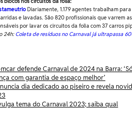
s blocos nos circuitos da folia:
stameutrio
Diariamente, 1.179 agentes trabalham para
varridas e lavadas. São 820 profissionais que varrem as
nsáveis por lavar os circuitos da folia com 37 carros pi
io 24h:
Coleta de resíduos no Carnaval já ultrapassa 6
mcar defende Carnaval de 2024 na Barra: ‘S
nça com garantia de espaço melhor’
uncia dia dedicado ao piseiro e revela novi
23
ulga tema do Carnaval 2023; saiba qual