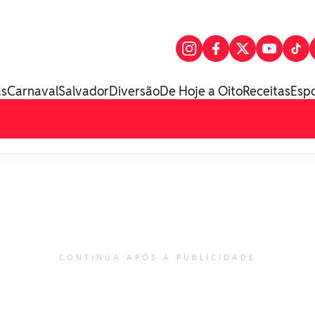
as
Carnaval
Salvador
Diversão
De Hoje a Oito
Receitas
Esp
CONTINUA APÓS A PUBLICIDADE