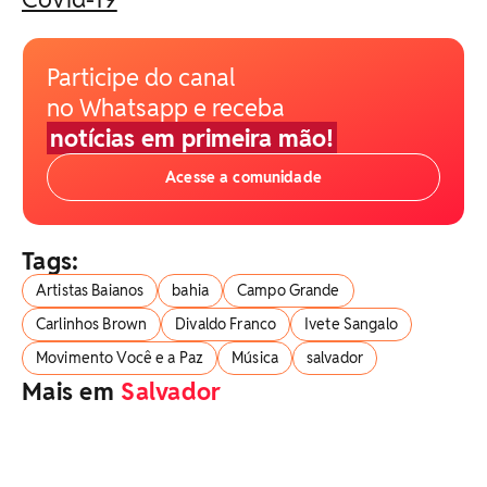
Participe do canal
no Whatsapp e receba
notícias em primeira mão!
Acesse a comunidade
Tags:
Artistas Baianos
bahia
Campo Grande
Carlinhos Brown
Divaldo Franco
Ivete Sangalo
Movimento Você e a Paz
Música
salvador
Mais em
Salvador