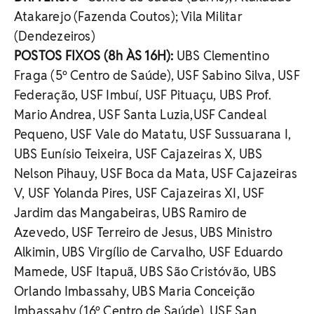
Atakarejo (Fazenda Coutos); Vila Militar
(Dendezeiros)
POSTOS FIXOS (8h ÀS 16H):
UBS Clementino
Fraga (5º Centro de Saúde), USF Sabino Silva, USF
Federação, USF Imbuí, USF Pituaçu, UBS Prof.
Mario Andrea, USF Santa Luzia,USF Candeal
Pequeno, USF Vale do Matatu, USF Sussuarana I,
UBS Eunísio Teixeira, USF Cajazeiras X, UBS
Nelson Pihauy, USF Boca da Mata, USF Cajazeiras
V, USF Yolanda Pires, USF Cajazeiras XI, USF
Jardim das Mangabeiras, UBS Ramiro de
Azevedo, USF Terreiro de Jesus, UBS Ministro
Alkimin, UBS Virgílio de Carvalho, USF Eduardo
Mamede, USF Itapuã, UBS São Cristóvão, UBS
Orlando Imbassahy, UBS Maria Conceição
Imbassahy (16º Centro de Saúde), USF San