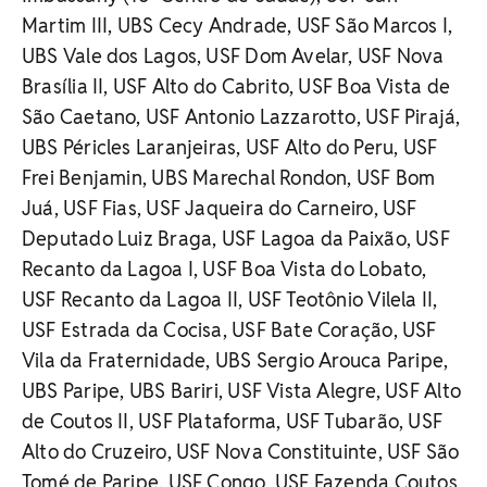
Martim III, UBS Cecy Andrade, USF São Marcos I,
UBS Vale dos Lagos, USF Dom Avelar, USF Nova
Brasília II, USF Alto do Cabrito, USF Boa Vista de
São Caetano, USF Antonio Lazzarotto, USF Pirajá,
UBS Péricles Laranjeiras, USF Alto do Peru, USF
Frei Benjamin, UBS Marechal Rondon, USF Bom
Juá, USF Fias, USF Jaqueira do Carneiro, USF
Deputado Luiz Braga, USF Lagoa da Paixão, USF
Recanto da Lagoa I, USF Boa Vista do Lobato,
USF Recanto da Lagoa II, USF Teotônio Vilela II,
USF Estrada da Cocisa, USF Bate Coração, USF
Vila da Fraternidade, UBS Sergio Arouca Paripe,
UBS Paripe, UBS Bariri, USF Vista Alegre, USF Alto
de Coutos II, USF Plataforma, USF Tubarão, USF
Alto do Cruzeiro, USF Nova Constituinte, USF São
Tomé de Paripe, USF Congo, USF Fazenda Coutos