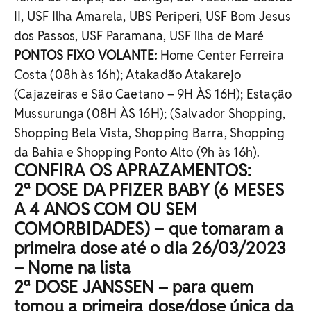
II, USF Ilha Amarela, UBS Periperi, USF Bom Jesus
dos Passos, USF Paramana, USF ilha de Maré
PONTOS FIXO VOLANTE:
Home Center Ferreira
Costa (08h às 16h); Atakadão Atakarejo
(Cajazeiras e São Caetano – 9H ÀS 16H); Estação
Mussurunga (08H ÀS 16H); (Salvador Shopping,
Shopping Bela Vista, Shopping Barra, Shopping
da Bahia e Shopping Ponto Alto (9h às 16h).
CONFIRA OS APRAZAMENTOS:
2ª DOSE DA PFIZER BABY (6 MESES
A 4 ANOS COM OU SEM
COMORBIDADES) – que tomaram a
primeira dose até o dia 26/03/2023
– Nome na lista
2ª DOSE JANSSEN – para quem
tomou a primeira dose/dose única da