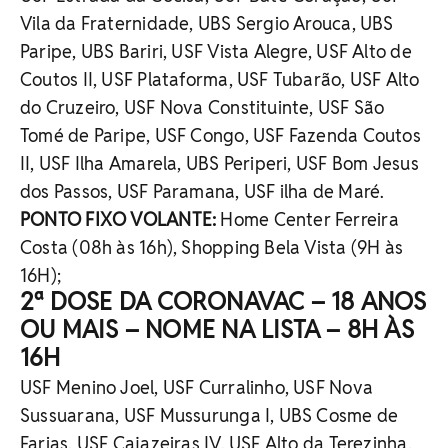
Vila da Fraternidade, UBS Sergio Arouca, UBS
Paripe, UBS Bariri, USF Vista Alegre, USF Alto de
Coutos II, USF Plataforma, USF Tubarão, USF Alto
do Cruzeiro, USF Nova Constituinte, USF São
Tomé de Paripe, USF Congo, USF Fazenda Coutos
II, USF Ilha Amarela, UBS Periperi, USF Bom Jesus
dos Passos, USF Paramana, USF ilha de Maré.
PONTO FIXO VOLANTE:
Home Center Ferreira
Costa (08h às 16h), Shopping Bela Vista (9H às
16H);
2ª DOSE DA CORONAVAC – 18 ANOS
OU MAIS – NOME NA LISTA – 8H ÀS
16H
USF Menino Joel, USF Curralinho, USF Nova
Sussuarana, USF Mussurunga I, UBS Cosme de
Farias, USF Cajazeiras IV, USF Alto da Terezinha,