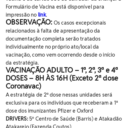
Formulário de Vacina está disponível para
impressão no
link
.
OBSERVAÇÃO:
Os casos excepcionais
relacionados à falta de apresentação da
documentação completa serão tratados
individualmente no próprio ato/local da
vacinação, como vem ocorrendo desde o início
da estratégia.
VACINAÇÃO ADULTO – 1ª, 2ª, 3ª e 4ª
DOSES – 8H ÀS 16H (Exceto 2ª dose
Coronavac)
A estratégia de 2ª dose nessas unidades será
exclusiva para os indivíduos que receberam a 1ª
dose dos imunizantes Pfizer e Oxford
DRIVERS:
5º Centro de Saúde (Barris) e Atakadão
Atakarejo (Fazenda Coutos)