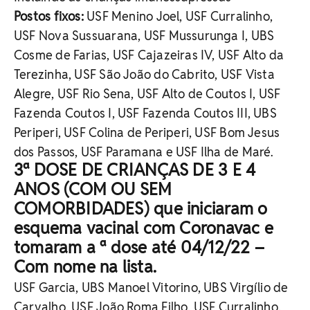
Postos fixos:
USF Menino Joel, USF Curralinho,
USF Nova Sussuarana, USF Mussurunga I, UBS
Cosme de Farias, USF Cajazeiras IV, USF Alto da
Terezinha, USF São João do Cabrito, USF Vista
Alegre, USF Rio Sena, USF Alto de Coutos I, USF
Fazenda Coutos I, USF Fazenda Coutos III, UBS
Periperi, USF Colina de Periperi, USF Bom Jesus
dos Passos, USF Paramana e USF Ilha de Maré.
3ª DOSE DE CRIANÇAS DE 3 E 4
ANOS (COM OU SEM
COMORBIDADES) que iniciaram o
esquema vacinal com Coronavac e
tomaram a ª dose até 04/12/22 –
Com nome na lista.
USF Garcia, UBS Manoel Vitorino, UBS Virgílio de
Carvalho, USF João Roma Filho, USF Curralinho,