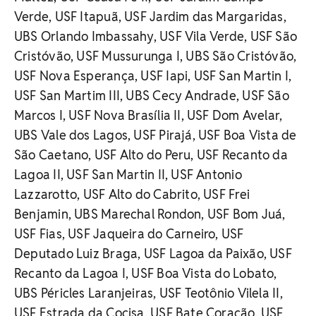
Verde, USF Itapuã, USF Jardim das Margaridas,
UBS Orlando Imbassahy, USF Vila Verde, USF São
Cristóvão, USF Mussurunga I, UBS São Cristóvão,
USF Nova Esperança, USF Iapi, USF San Martin I,
USF San Martim III, UBS Cecy Andrade, USF São
Marcos I, USF Nova Brasília II, USF Dom Avelar,
UBS Vale dos Lagos, USF Pirajá, USF Boa Vista de
São Caetano, USF Alto do Peru, USF Recanto da
Lagoa II, USF San Martin II, USF Antonio
Lazzarotto, USF Alto do Cabrito, USF Frei
Benjamin, UBS Marechal Rondon, USF Bom Juá,
USF Fias, USF Jaqueira do Carneiro, USF
Deputado Luiz Braga, USF Lagoa da Paixão, USF
Recanto da Lagoa I, USF Boa Vista do Lobato,
UBS Péricles Laranjeiras, USF Teotônio Vilela II,
USF Estrada da Cocisa, USF Bate Coração, USF