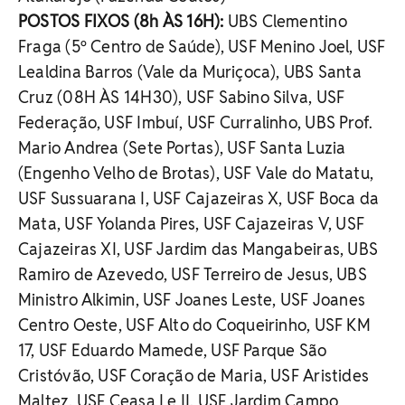
POSTOS FIXOS (8h ÀS 16H):
UBS Clementino
Fraga (5º Centro de Saúde), USF Menino Joel, USF
Lealdina Barros (Vale da Muriçoca), UBS Santa
Cruz (08H ÀS 14H30), USF Sabino Silva, USF
Federação, USF Imbuí, USF Curralinho, UBS Prof.
Mario Andrea (Sete Portas), USF Santa Luzia
(Engenho Velho de Brotas), USF Vale do Matatu,
USF Sussuarana I, USF Cajazeiras X, USF Boca da
Mata, USF Yolanda Pires, USF Cajazeiras V, USF
Cajazeiras XI, USF Jardim das Mangabeiras, UBS
Ramiro de Azevedo, USF Terreiro de Jesus, UBS
Ministro Alkimin, USF Joanes Leste, USF Joanes
Centro Oeste, USF Alto do Coqueirinho, USF KM
17, USF Eduardo Mamede, USF Parque São
Cristóvão, USF Coração de Maria, USF Aristides
Maltez, USF Ceasa I e II, USF Jardim Campo