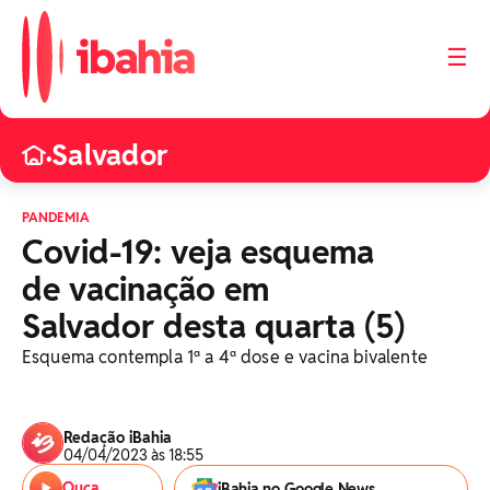
☰
Salvador
•
PANDEMIA
Covid-19: veja esquema
de vacinação em
Salvador desta quarta (5)
Esquema contempla 1ª a 4ª dose e vacina bivalente
Redação iBahia
04/04/2023 às 18:55
Ouça
iBahia no Google News