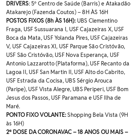
DRIVERS
: 5º Centro de Saúde (Barris) e Atakadão
Atakarejo (Fazenda Coutos) – 8H ÀS 16H
POSTOS FIXOS (8h ÀS 16H):
UBS Clementino
Fraga, USF Sussuarana I, USF Cajazeiras X, USF
Boca da Mata, USF Yolanda Pires, USF Cajazeiras
V, USF Cajazeiras XI, USF Parque São Cristóvão,
USF São Cristóvão, USF Nova Esperança, USF
Antonio Lazzarotto (Plataforma), USF Recanto da
Lagoa II, USF San Martin II, USF Alto do Cabrito,
USF Estrada da Cocisa, UBS Sérgio Arouca
(Paripe), USF Vista Alegre, UBS Periperi, USF Bom
Jesus dos Passos, USF Paramana e USF Ilha de
Maré.
PONTO FIXO VOLANTE:
Shopping Bela Vista (9H
às 16H)
2ª DOSE DA CORONAVAC – 18 ANOS OU MAIS –