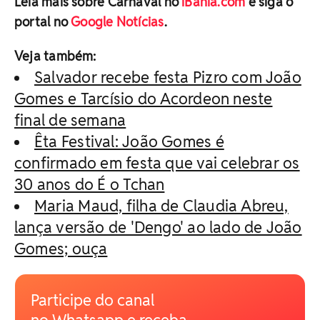
Leia mais sobre Carnaval no
iBahia.com
e siga o
portal no
Google Notícias
.
Veja também:
Salvador recebe festa Pizro com João
Gomes e Tarcísio do Acordeon neste
final de semana
Êta Festival: João Gomes é
confirmado em festa que vai celebrar os
30 anos do É o Tchan
Maria Maud, filha de Claudia Abreu,
lança versão de 'Dengo' ao lado de João
Gomes; ouça
Participe do canal
no Whatsapp e receba