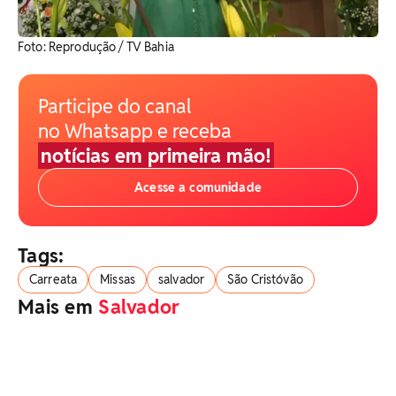
Foto: Reprodução / TV Bahia
Participe do canal
no Whatsapp e receba
notícias em primeira mão!
Acesse a comunidade
Tags:
Carreata
Missas
salvador
São Cristóvão
Mais em
Salvador