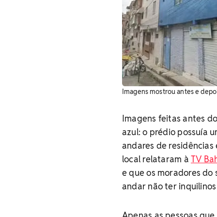
Imagens mostrou antes e depoi
Imagens feitas antes d
azul: o prédio possuía 
andares de residências 
local relataram à
TV Ba
e que os moradores do 
andar não ter inquilino
Apenas as pessoas que