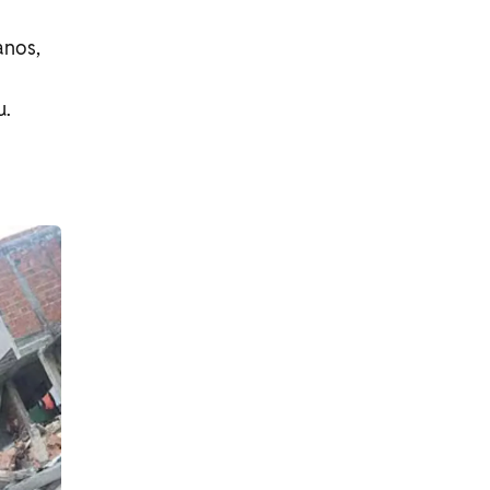
anos,
u.