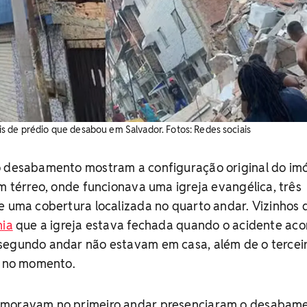
s de prédio que desabou em Salvador. Fotos: Redes sociais
o desabamento mostram a configuração original do im
um térreo, onde funcionava uma igreja evangélica, três
e uma cobertura localizada no quarto andar. Vizinhos 
hia
que a igreja estava fechada quando o acidente ac
segundo andar não estavam em casa, além de o tercei
s no momento.
 moravam no primeiro andar presenciaram o desabame