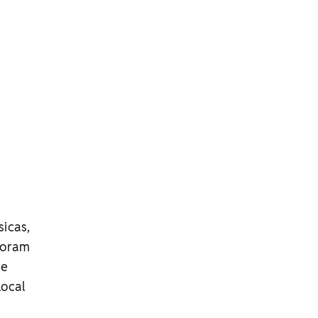
icas,
 foram
 e
local