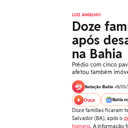
LUIZ ANSELMO
Doze famí
após des
na Bahia
Prédio com cinco pav
afetou também imóve
Redação iBahia
•
18/05/
Ouça
iBahia n
Doze famílias ficaram 
Salvador (BA), após o
d
homens
. A informação 