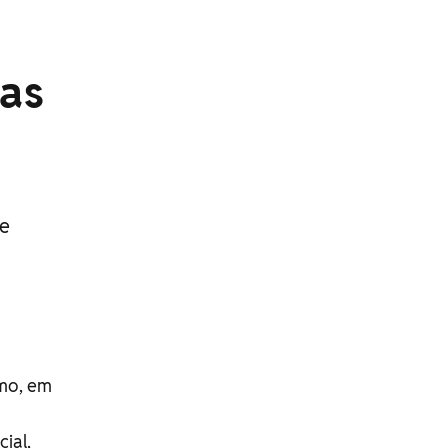
das
 e
lmo, em
ial,