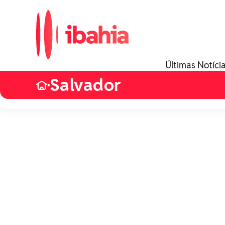
Últimas Notíci
Salvador
•