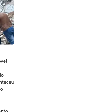
óvel
do
onteceu
ro
nto,