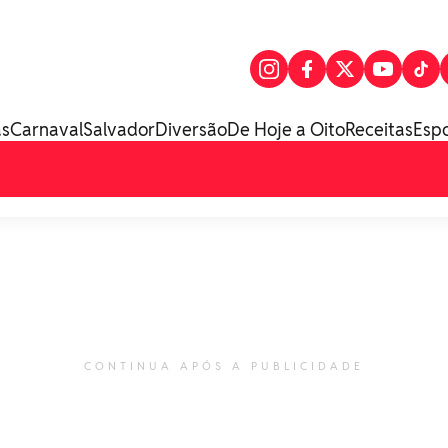
as
Carnaval
Salvador
Diversão
De Hoje a Oito
Receitas
Esp
CONTINUA APÓS A PUBLICIDADE