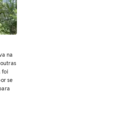
ava na
 outras
 foi
or se
 para