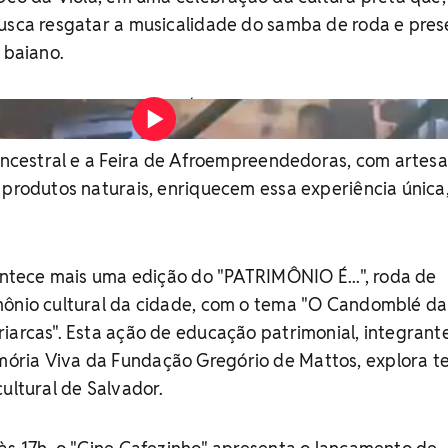
busca resgatar a musicalidade do samba de roda e pres
 baiano.
Vídeo: Filipe Costa/TV Bahia
 ancestral e a Feira de Afroempreendedoras, com artes
 produtos naturais, enriquecem essa experiência única
contece mais uma edição do "PATRIMÔNIO É...", roda de
mônio cultural da cidade, com o tema "O Candomblé da
iarcas". Esta ação de educação patrimonial, integrant
ória Viva da Fundação Gregório de Mattos, explora t
cultural de Salvador.