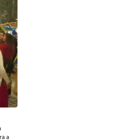
a
ra a