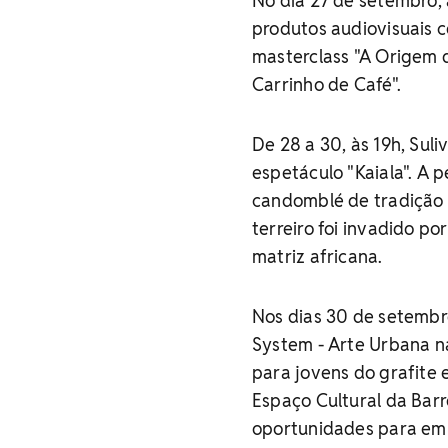
No dia 27 de setembro, 
produtos audiovisuais 
masterclass "A Origem 
Carrinho de Café".
De 28 a 30, às 19h, Sul
espetáculo "Kaiala". A 
candomblé de tradição a
terreiro foi invadido p
matriz africana.
Nos dias 30 de setembro
System - Arte Urbana n
para jovens do grafite
Espaço Cultural da Bar
oportunidades para emp