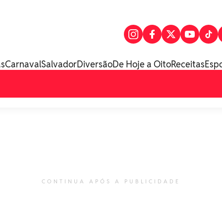
as
Carnaval
Salvador
Diversão
De Hoje a Oito
Receitas
Esp
CONTINUA APÓS A PUBLICIDADE