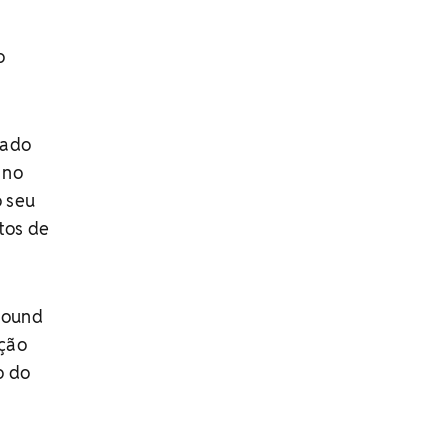
o
mado
 no
o seu
tos de
 Sound
ação
o do