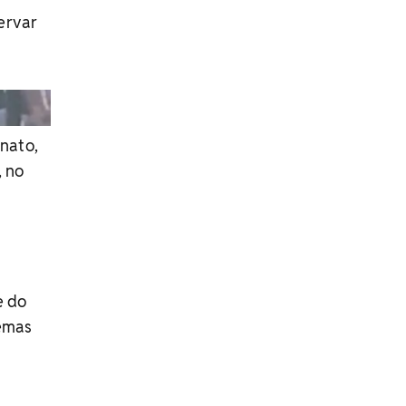
ervar
anato,
, no
e do
emas