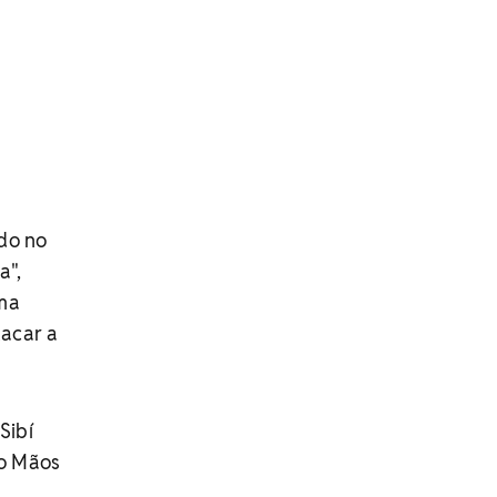
do no
a",
uma
tacar a
Sibí
mo Mãos