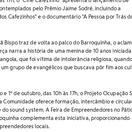
às 17h, o "Cine Cafezinho" apresenta o lançamento de
contemplados pelo Prêmio Jaime Sodré, incluindo a
dos Cafezinhos" e o documentário "A Pessoa por Trás d
ivã Bispo traz de volta ao palco do Barroquinha, o acla
peça narra a história de uma menina de 10 anos iniciada
ngola, que foi vítima de intolerância religiosa, quand
or um grupo de evangélicos que buscava pôr fim aos cul
 e 1º de outubro, das 10h às 17h, o Projeto Ocupação
a Comunidade oferece formação, intercâmbio e circul
 e do sound system. A Feira de Empreendedores no Páti
roquinha complementa esta iniciativa, proporcionando
reendedores locais.