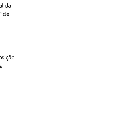
al da
º de
osição
da