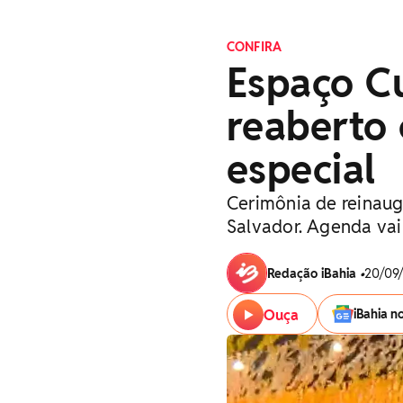
CONFIRA
Espaço Cu
reaberto
especial
Cerimônia de reinaug
Salvador. Agenda vai
Redação iBahia
•
20/09/
Ouça
iBahia n