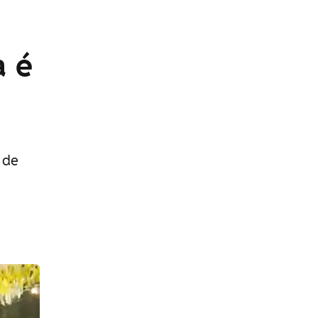
a é
 de