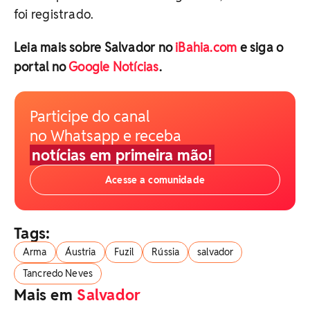
foi registrado.
Leia mais sobre Salvador no
iBahia.com
e siga o
portal no
Google Notícias
.
Participe do canal
no Whatsapp e receba
notícias em primeira mão!
Acesse a comunidade
Tags:
Arma
Áustria
Fuzil
Rússia
salvador
Tancredo Neves
Mais em
Salvador