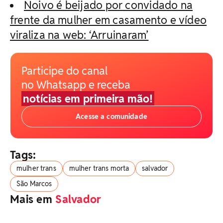
Noivo é beijado por convidado na
frente da mulher em casamento e vídeo
viraliza na web: ‘Arruinaram’
Participe do canal
no Whatsapp e receba
notícias em primeira mão!
Acesse a comunidade
Tags:
mulher trans
mulher trans morta
salvador
São Marcos
Mais em
Salvador