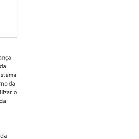
rança
ada
sistema
rno da
lizar o
 da
 da