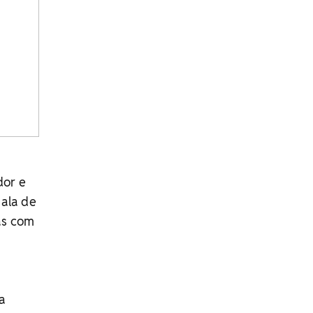
dor e
sala de
as com
a