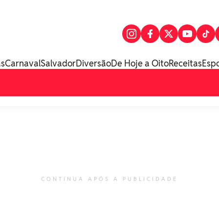
as
Carnaval
Salvador
Diversão
De Hoje a Oito
Receitas
Esp
CONTINUA APÓS A PUBLICIDADE