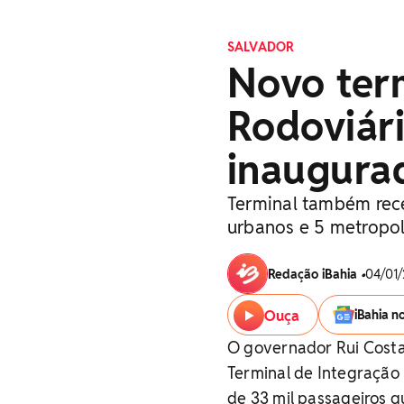
SALVADOR
Novo ter
Rodoviári
inaugura
Terminal também receb
urbanos e 5 metropol
Redação iBahia
•
04/01/
Ouça
iBahia n
O governador Rui Costa
Terminal de Integração
de 33 mil passageiros q