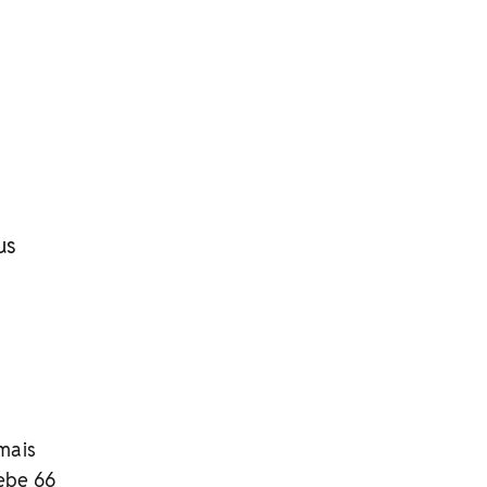
us
mais
cebe 66