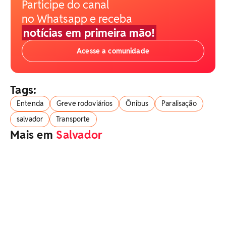
Participe do canal
no Whatsapp e receba
notícias em primeira mão!
Acesse a comunidade
Tags:
Entenda
Greve rodoviários
Ônibus
Paralisação
salvador
Transporte
Mais em
Salvador