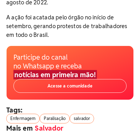
agosto de 2022.
A ação foi acatada pelo órgão no início de
setembro, gerando protestos de trabalhadores
em todo o Brasil.
Participe do canal
no Whatsapp e receba
notícias em primeira mão!
Acesse a comunidade
Tags:
Enfermagem
Paralisação
salvador
Mais em
Salvador