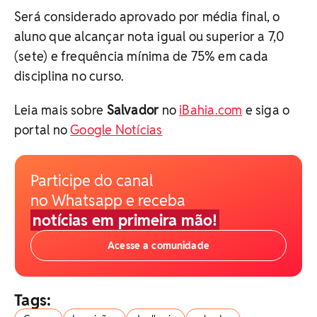
Será considerado aprovado por média final, o
aluno que alcançar nota igual ou superior a 7,0
(sete) e frequência mínima de 75% em cada
disciplina no curso.
Leia mais sobre
Salvador
no
iBahia.com
e siga o
portal no
Google Notícias
Participe do canal
no Whatsapp e receba
notícias em primeira mão!
Acesse a comunidade
Tags: