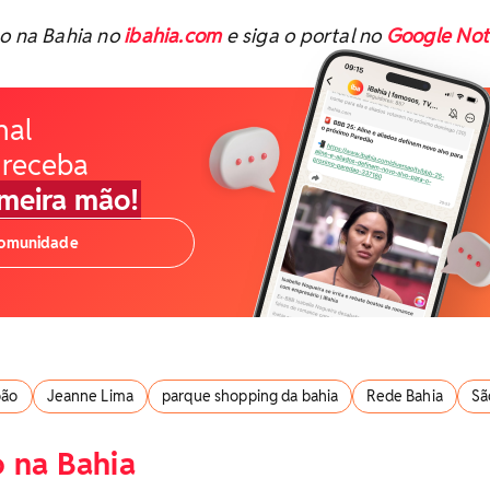
ão na Bahia no
ibahia.com
e siga o portal no
Google Not
nal
 receba
imeira mão!
comunidade
oão
Jeanne Lima
parque shopping da bahia
Rede Bahia
Sã
 na Bahia