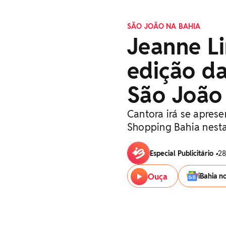
SÃO JOÃO NA BAHIA
Jeanne L
edição d
São João
Cantora irá se apres
Shopping Bahia nesta
Especial Publicitário
•
28
Ouça
iBahia n