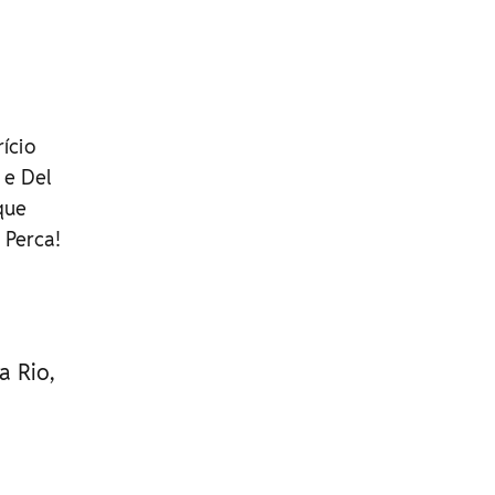
ício
 e Del
que
 Perca!
a Rio,