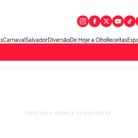
as
Carnaval
Salvador
Diversão
De Hoje a Oito
Receitas
Esp
CONTINUA APÓS A PUBLICIDADE