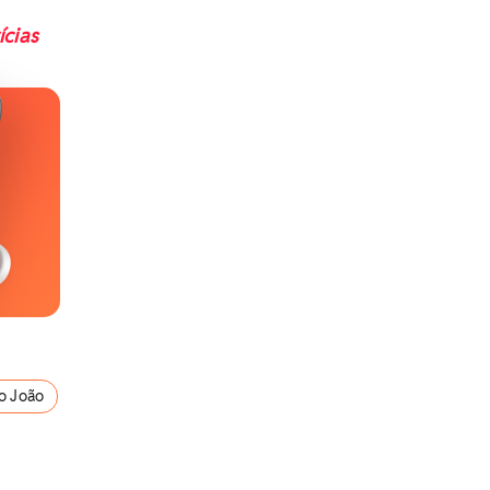
ícias
o João