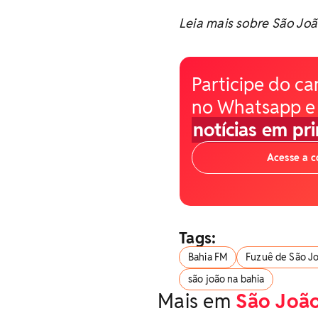
Leia mais sobre São Jo
Participe do ca
no Whatsapp e
notícias em pr
Acesse a 
Tags:
Bahia FM
Fuzuê de São J
são joão na bahia
Mais em
São João