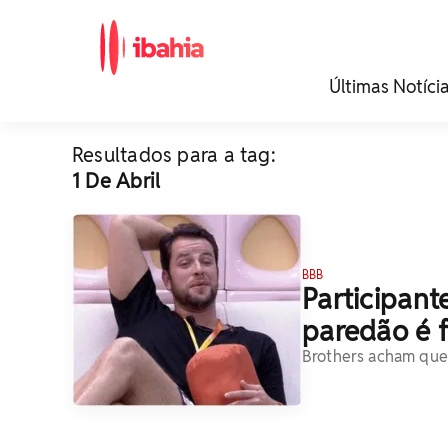
iBahia é o portal de
Últimas Notíci
noticias e
entretenimento da
Bahia.
Resultados para a tag:
1 De Abril
BBB
Participan
paredão é f
Brothers acham que 