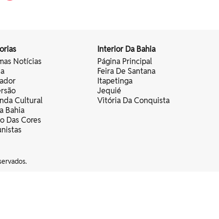
orias
Interior Da Bahia
mas Notícias
Página Principal
ia
Feira De Santana
vador
Itapetinga
ersão
Jequié
nda Cultural
Vitória Da Conquista
a Bahia
vo Das Cores
nistas
servados.