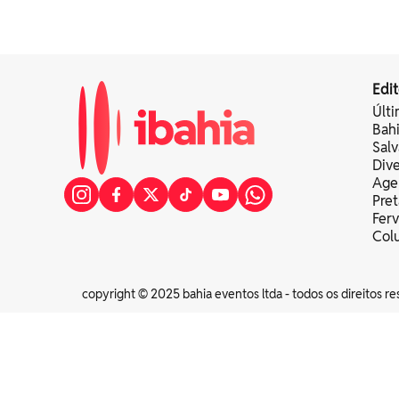
Edit
Últi
Bah
Sal
Div
Age
Pret
Fer
Colu
copyright © 2025 bahia eventos ltda - todos os direitos re