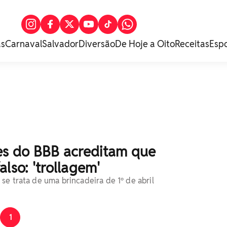
as
Carnaval
Salvador
Diversão
De Hoje a Oito
Receitas
Esp
tes do BBB acreditam que
also: 'trollagem'
se trata de uma brincadeira de 1º de abril
1