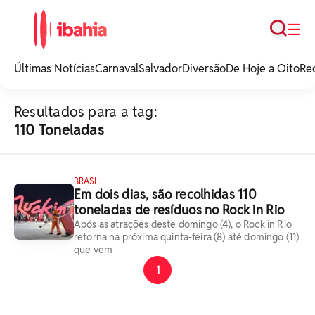
Busca
☰
iBahia é o portal de
noticias e
Últimas Notícias
Carnaval
Salvador
Diversão
De Hoje a Oito
Re
entretenimento da
Bahia.
Resultados para a tag:
110 Toneladas
BRASIL
Em dois dias, são recolhidas 110
toneladas de resíduos no Rock in Rio
Após as atrações deste domingo (4), o Rock in Rio
retorna na próxima quinta-feira (8) até domingo (11)
que vem
1