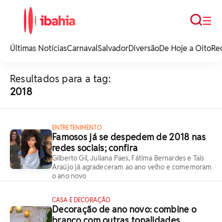
Busca
☰
iBahia é o portal de
noticias e
Últimas Notícias
Carnaval
Salvador
Diversão
De Hoje a Oito
Re
entretenimento da
Bahia.
Resultados para a tag:
2018
ENTRETENIMENTO
Famosos já se despedem de 2018 nas
redes sociais; confira
Gilberto Gil, Juliana Paes, Fátima Bernardes e Tais
Araújo já agradeceram ao ano velho e comemoram
o ano novo
CASA E DECORAÇÃO
Decoração de ano novo: combine o
branco com outras tonalidades