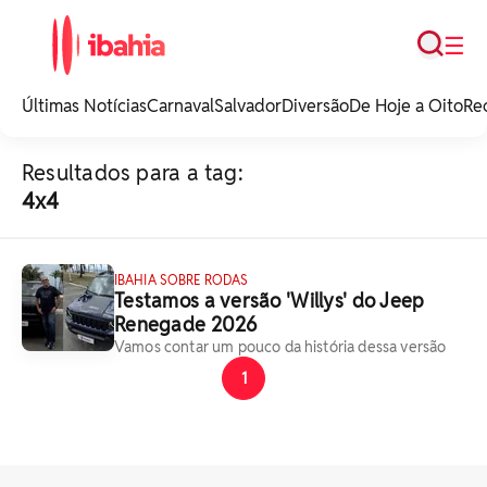
Busca
☰
iBahia é o portal de
noticias e
Últimas Notícias
Carnaval
Salvador
Diversão
De Hoje a Oito
Re
entretenimento da
Bahia.
Resultados para a tag:
4x4
IBAHIA SOBRE RODAS
Testamos a versão 'Willys' do Jeep
Renegade 2026
Vamos contar um pouco da história dessa versão
1