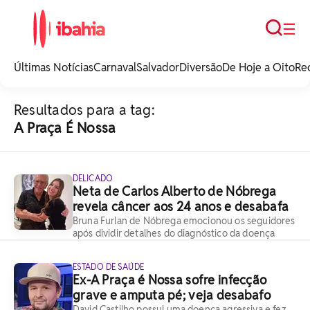
Busca
☰
iBahia é o portal de
noticias e
Últimas Notícias
Carnaval
Salvador
Diversão
De Hoje a Oito
Re
entretenimento da
Bahia.
Resultados para a tag:
A Praça É Nossa
DELICADO
Neta de Carlos Alberto de Nóbrega
revela câncer aos 24 anos e desabafa
Bruna Furlan de Nóbrega emocionou os seguidores
após dividir detalhes do diagnóstico da doença
ESTADO DE SAÚDE
Ex-A Praça é Nossa sofre infecção
grave e amputa pé; veja desabafo
David Castilho possui uma doença agressiva e fez