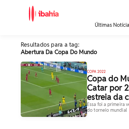
iBahia é o portal de
Últimas Notíci
noticias e
entretenimento da
Bahia.
Resultados para a tag:
Abertura Da Copa Do Mundo
COPA 2022
Copa do Mu
Catar por 2
estreia da
Essa foi a primeira 
do torneio mundial