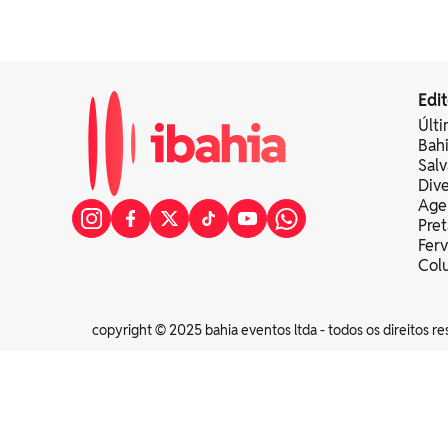
Edit
Últi
Bah
Sal
Div
Age
Pret
Fer
Colu
copyright © 2025 bahia eventos ltda - todos os direitos re