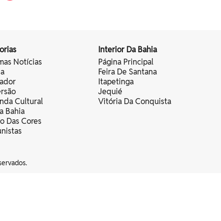
orias
Interior Da Bahia
mas Notícias
Página Principal
ia
Feira De Santana
vador
Itapetinga
ersão
Jequié
nda Cultural
Vitória Da Conquista
a Bahia
vo Das Cores
nistas
servados.