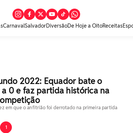
as
Carnaval
Salvador
Diversão
De Hoje a Oito
Receitas
Esp
ndo 2022: Equador bate o
 a 0 e faz partida histórica na
 competição
vez em que o anfitrião foi derrotado na primeira partida
1