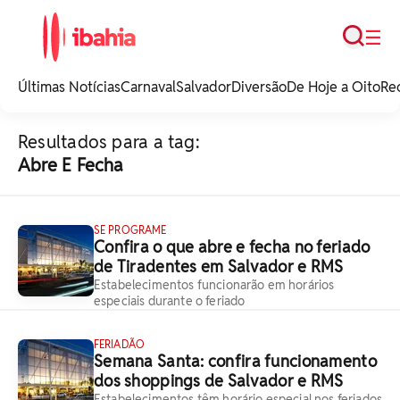
Busca
☰
iBahia é o portal de
noticias e
Últimas Notícias
Carnaval
Salvador
Diversão
De Hoje a Oito
Re
entretenimento da
Bahia.
Resultados para a tag:
Abre E Fecha
SE PROGRAME
Confira o que abre e fecha no feriado
de Tiradentes em Salvador e RMS
Estabelecimentos funcionarão em horários
especiais durante o feriado
FERIADÃO
Semana Santa: confira funcionamento
dos shoppings de Salvador e RMS
Estabelecimentos têm horário especial nos feriados