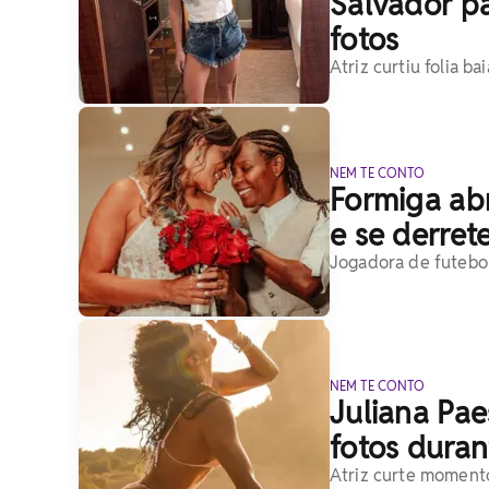
Salvador pa
fotos
Atriz curtiu folia 
NEM TE CONTO
Formiga ab
e se derrete
Jogadora de futebol
NEM TE CONTO
Juliana Pa
fotos duran
Atriz curte momento