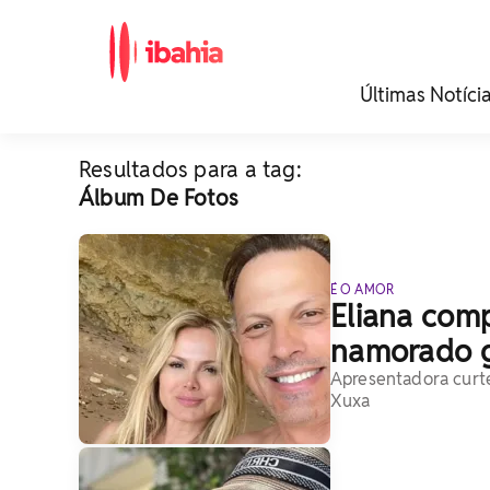
iBahia é o portal de
Últimas Notíci
noticias e
entretenimento da
Bahia.
Resultados para a tag:
Álbum De Fotos
É O AMOR
Eliana comp
namorado gl
Apresentadora curte
Xuxa