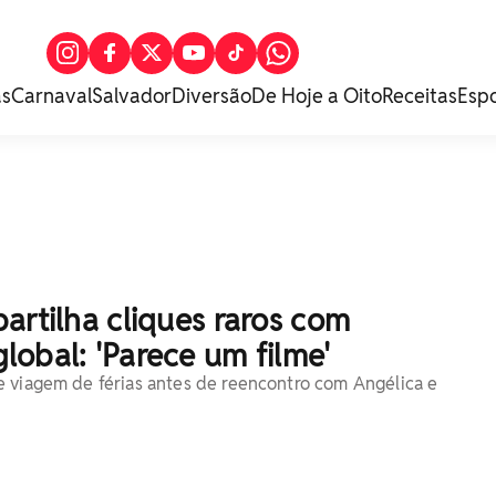
as
Carnaval
Salvador
Diversão
De Hoje a Oito
Receitas
Esp
artilha cliques raros com
obal: 'Parece um filme'
 viagem de férias antes de reencontro com Angélica e