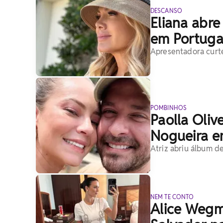
DESCANSO
Eliana abre
em Portugal
Apresentadora curte
POMBINHOS
Paolla Oliv
Nogueira e
Atriz abriu álbum de
NEM TE CONTO
Alice Wegm