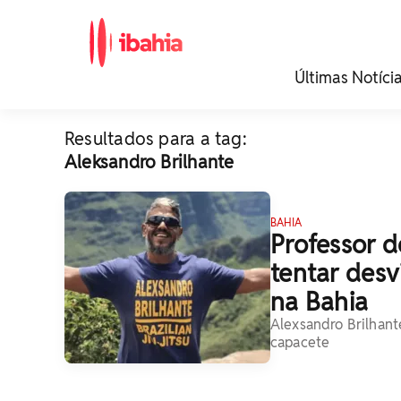
iBahia é o portal de
Últimas Notíci
noticias e
entretenimento da
Bahia.
Resultados para a tag:
Aleksandro Brilhante
BAHIA
Professor d
tentar desv
na Bahia
Alexsandro Brilhante
capacete