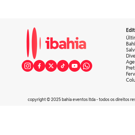
Edit
Últi
Bah
Sal
Div
Age
Pret
Fer
Colu
copyright © 2025 bahia eventos ltda - todos os direitos re