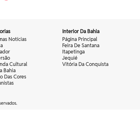
orias
Interior Da Bahia
mas Notícias
Página Principal
ia
Feira De Santana
vador
Itapetinga
ersão
Jequié
nda Cultural
Vitória Da Conquista
a Bahia
vo Das Cores
nistas
servados.