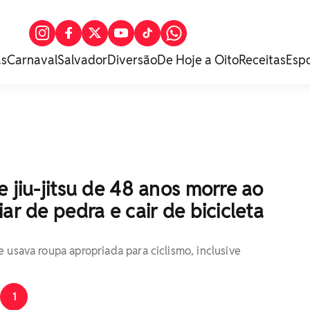
as
Carnaval
Salvador
Diversão
De Hoje a Oito
Receitas
Esp
e jiu-jitsu de 48 anos morre ao
iar de pedra e cair de bicicleta
 usava roupa apropriada para ciclismo, inclusive
1