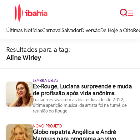
Busca
☰
iBahia é o portal de
noticias e
Últimas Notícias
Carnaval
Salvador
Diversão
De Hoje a Oito
Re
entretenimento da
Bahia.
Resultados para a tag:
Aline Wirley
LEMBRA DELA?
Ex-Rouge, Luciana surpreende e muda
de profissão após vida anônima
Luciana estava com a vida reclusa desde 2022;
última aparição músical da artista foi na turnê de
reunião do Rouge
NOVO PROJETO
Globo repatria Angélica e André
Marques para programa ao vivo