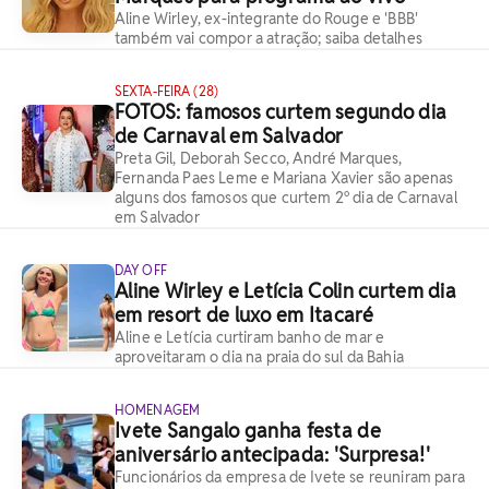
Aline Wirley, ex-integrante do Rouge e 'BBB'
também vai compor a atração; saiba detalhes
SEXTA-FEIRA (28)
FOTOS: famosos curtem segundo dia
de Carnaval em Salvador
Preta Gil, Deborah Secco, André Marques,
Fernanda Paes Leme e Mariana Xavier são apenas
alguns dos famosos que curtem 2º dia de Carnaval
em Salvador
DAY OFF
Aline Wirley e Letícia Colin curtem dia
em resort de luxo em Itacaré
Aline e Letícia curtiram banho de mar e
aproveitaram o dia na praia do sul da Bahia
HOMENAGEM
Ivete Sangalo ganha festa de
aniversário antecipada: 'Surpresa!'
Funcionários da empresa de Ivete se reuniram para