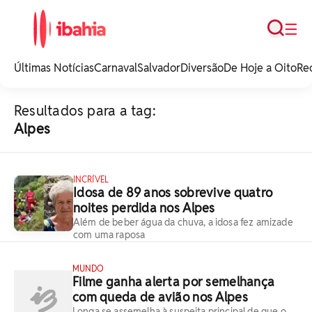
Busca
☰
iBahia é o portal de
noticias e
Últimas Notícias
Carnaval
Salvador
Diversão
De Hoje a Oito
Re
entretenimento da
Bahia.
Resultados para a tag:
Alpes
INCRÍVEL
Idosa de 89 anos sobrevive quatro
noites perdida nos Alpes
Além de beber água da chuva, a idosa fez amizade
com uma raposa
MUNDO
Filme ganha alerta por semelhança
com queda de avião nos Alpes
Longa se assemelha à suspeita principal de que o