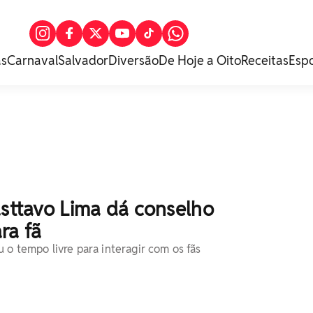
as
Carnaval
Salvador
Diversão
De Hoje a Oito
Receitas
Esp
usttavo Lima dá conselho
ra fã
 o tempo livre para interagir com os fãs