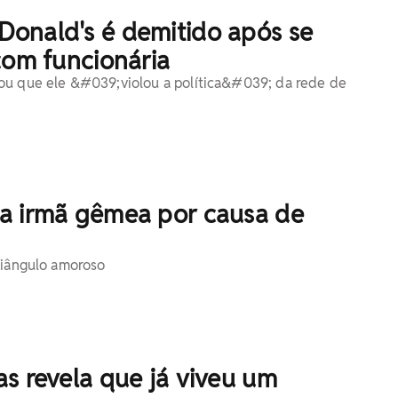
onald's é demitido após se
com funcionária
ou que ele &#039;violou a política&#039; da rede de
a irmã gêmea por causa de
riângulo amoroso
s revela que já viveu um