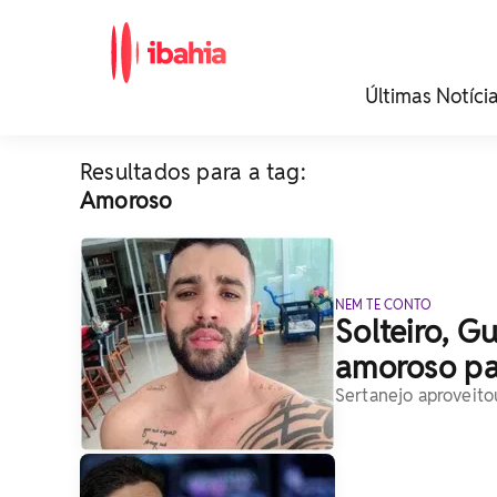
iBahia é o portal de
Últimas Notíci
noticias e
entretenimento da
Bahia.
Resultados para a tag:
Amoroso
NEM TE CONTO
Solteiro, G
amoroso pa
Sertanejo aproveitou