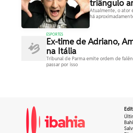
triângulo 
Atualmente, o ator 
há aproximadament
ESPORTES
Ex-time de Adriano, Amo
na Itália
Tribunal de Parma emite ordem de falênci
passar por isso
Edit
Últi
Bah
Sal