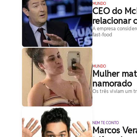
MUNDO
CEO do McD
relacionar 
A empresa consider
fast-food
MUNDO
Mulher mat
namorado
Os três viviam um t
NEM TE CONTO
Marcos Vera