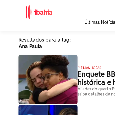
iBahia é o portal de
Últimas Notíci
noticias e
entretenimento da
Bahia.
Resultados para a tag:
Ana Paula
ÚLTIMAS HORAS
Enquete BB
histórica e
Aliadas do quarto E
saiba detalhes da no