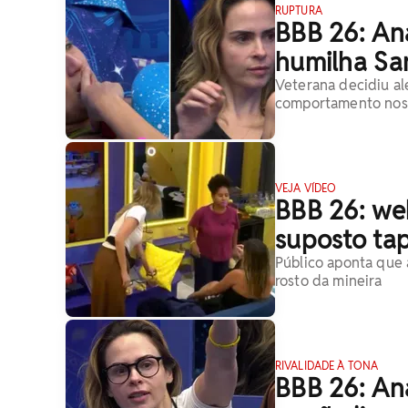
RUPTURA
BBB 26: Ana
humilha Sa
Veterana decidiu al
comportamento nos 
VEJA VÍDEO
BBB 26: we
suposto ta
Público aponta que 
rosto da mineira
RIVALIDADE À TONA
BBB 26: An