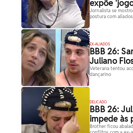
expõe 'jogo 
Jornalista se mostr
postura com aliado
EX-ALIADOS
BBB 26: Sam
Juliano Flo
Veterana tentou aco
dançarino
DELICADO
BBB 26: Jul
impede às p
Brother ficou abala
conflitos com a ex-