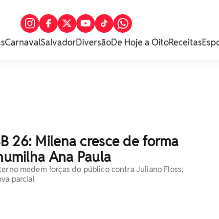
as
Carnaval
Salvador
Diversão
De Hoje a Oito
Receitas
Esp
B 26: Milena cresce de forma
 humilha Ana Paula
terno medem forças do público contra Juliano Floss;
va parcial