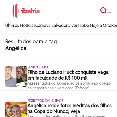
Busca
☰
iBahia é o portal de
noticias e
Últimas Notícias
Carnaval
Salvador
Diversão
De Hoje a Oito
Re
entretenimento da
Bahia.
Resultados para a tag:
Angélica
BENÍCIO HUCK
Filho de Luciano Huck conquista vaga
em faculdade de R$ 100 mil
Apresentador do 'Domingão' celebrou a aprovação
do herdeiro na universidade: 'Esforço'
REGISTROS EXCLUSIVOS
Angélica exibe fotos inéditas dos filhos
na Copa do Mundo; veja
Apresentadora voltou para o Brasil após viagem