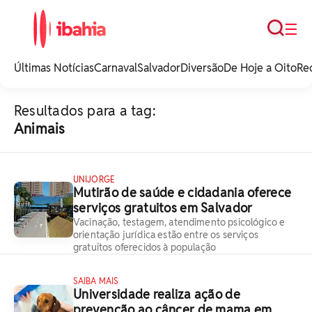
Busca
☰
iBahia é o portal de
noticias e
Últimas Notícias
Carnaval
Salvador
Diversão
De Hoje a Oito
Re
entretenimento da
Bahia.
Resultados para a tag:
Animais
UNIJORGE
Mutirão de saúde e cidadania oferece
serviços gratuitos em Salvador
Vacinação, testagem, atendimento psicológico e
orientação jurídica estão entre os serviços
gratuitos oferecidos à população
SAIBA MAIS
Universidade realiza ação de
prevenção ao câncer de mama em