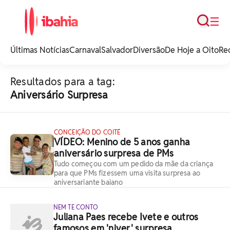
Busca
☰
iBahia é o portal de
noticias e
Últimas Notícias
Carnaval
Salvador
Diversão
De Hoje a Oito
Re
entretenimento da
Bahia.
Resultados para a tag:
Aniversário Surpresa
CONCEIÇÃO DO COITÉ
VÍDEO: Menino de 5 anos ganha
aniversário surpresa de PMs
Tudo começou com um pedido da mãe da criança
para que PMs fizessem uma visita surpresa ao
aniversariante baiano
NEM TE CONTO
Juliana Paes recebe Ivete e outros
famosos em 'niver' surpresa