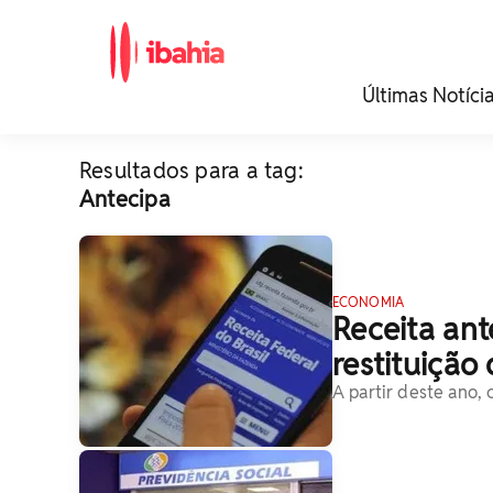
iBahia é o portal de
Últimas Notíci
noticias e
entretenimento da
Bahia.
Resultados para a tag:
Antecipa
ECONOMIA
Receita an
restituição 
A partir deste ano,