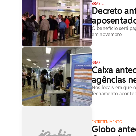
BRASIL
Decreto ant
aposentado
O benefício será pa
em novembro
BRASIL
Caixa antec
agências ne
Nos locais em que os
fechamento acontec
ENTRETENIMENTO
Globo ante