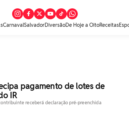
as
Carnaval
Salvador
Diversão
De Hoje a Oito
Receitas
Esp
tecipa pagamento de lotes de
do IR
 contribuinte receberá declaração pré-preenchida