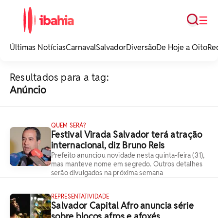
Busca
☰
iBahia é o portal de
noticias e
Últimas Notícias
Carnaval
Salvador
Diversão
De Hoje a Oito
Re
entretenimento da
Bahia.
Resultados para a tag:
Anúncio
QUEM SERÁ?
Festival Virada Salvador terá atração
internacional, diz Bruno Reis
Prefeito anunciou novidade nesta quinta-feira (31),
mas manteve nome em segredo. Outros detalhes
serão divulgados na próxima semana
REPRESENTATIVIDADE
Salvador Capital Afro anuncia série
sobre blocos afros e afoxés