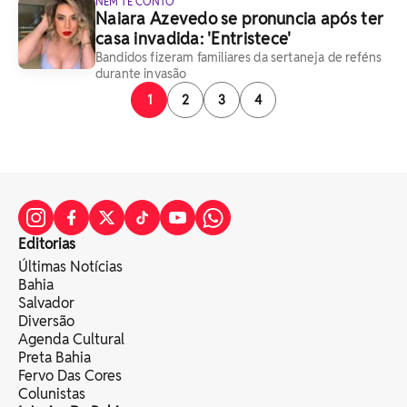
NEM TE CONTO
Naiara Azevedo se pronuncia após ter
casa invadida: 'Entristece'
Bandidos fizeram familiares da sertaneja de reféns
durante invasão
1
2
3
4
Editorias
Últimas Notícias
Bahia
Salvador
Diversão
Agenda Cultural
Preta Bahia
Fervo Das Cores
Colunistas