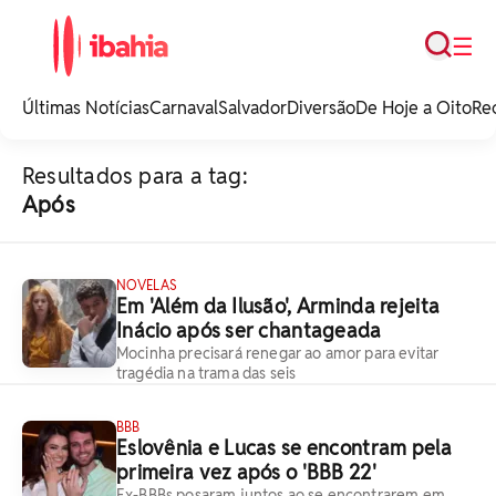
Busca
☰
iBahia é o portal de
noticias e
Últimas Notícias
Carnaval
Salvador
Diversão
De Hoje a Oito
Re
entretenimento da
Bahia.
Resultados para a tag:
Após
NOVELAS
Em 'Além da Ilusão', Arminda rejeita
Inácio após ser chantageada
Mocinha precisará renegar ao amor para evitar
tragédia na trama das seis
BBB
Eslovênia e Lucas se encontram pela
primeira vez após o 'BBB 22'
Ex-BBBs posaram juntos ao se encontrarem em